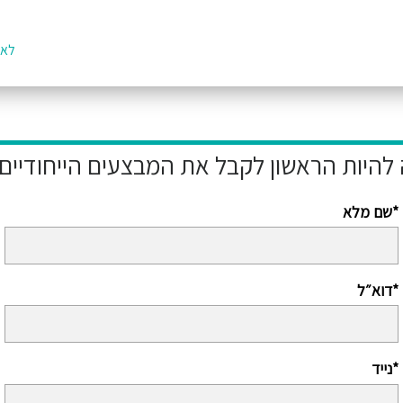
לאת
שם מלא*
דוא״ל*
נייד*