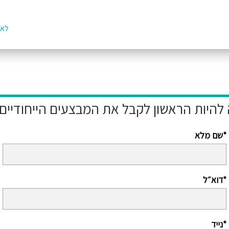
לאת
שם מלא*
דוא״ל*
נייד*