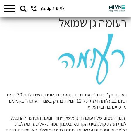
Search
לאתר הקבוצה
המתחמים שלנו
for:
רעומה גן שמואל
רעומה זק"ש החלה את דרכה כמעצבת אופנת נשים לפני 30 שנים
וכיום בבעלותה רשת של 12 חנויות בוטיק בשם "רעומה" בקניונים
מרכזיים ברחבי הארץ.
סגנון העיצוב של רעומה הינו אישי, ייחודי ונועז, המיועד להחמיא
לגוף הנשי. קולקציית הקז'ואל בסגנון ספורט-אלגנט, משלבת
קלאסיות וטרנדים עכשוויים, נותנת מענה מושלם לאישה המודרנית