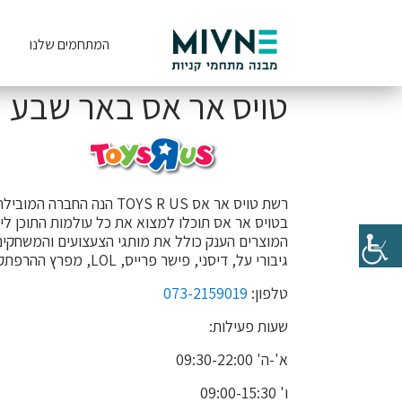
המתחמים שלנו
טויס אר אס באר שבע
רשת טויס אר אס TOYS R US הנה החברה המובילה בעולם לצעצועים, משחקים ולמוצרי פנאי המיועדים לילדים ולתינוקות.
בטויס אר אס תוכלו למצוא את כל עולמות התוכן ליל
המוצרים הענק כולל את מותגי הצעצועים והמשחקים ה
גיבורי על, דיסני, פישר פרייס, LOL, מפרץ ההרפתקאות, כוח פי ג'יי, סמי הכבאי, פרוזן, אופניים, צעצועי התפתחות ולמידה לתינוקות, משחקי חשיבה, בובות, בתי בובות ועוד.
טלפון:
073-2159019
שעות פעילות:
א'-ה' 09:30-22:00
ו' 09:00-15:30