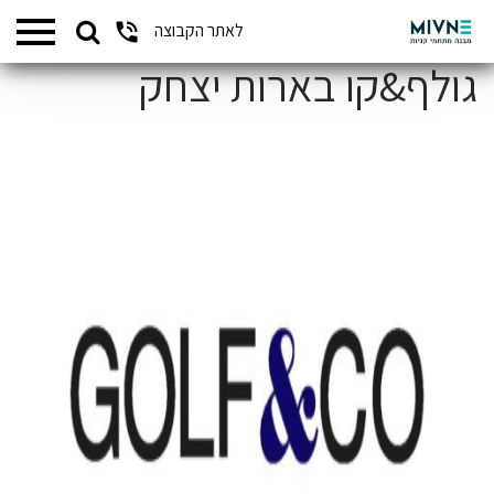
Search
לאתר הקבוצה
המתחמים שלנו
for:
גולף&קו בארות יצחק