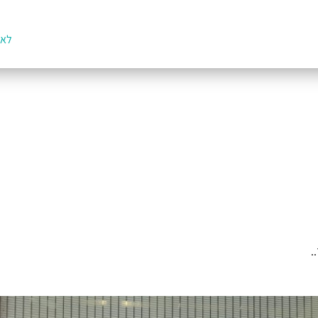
לאת
.