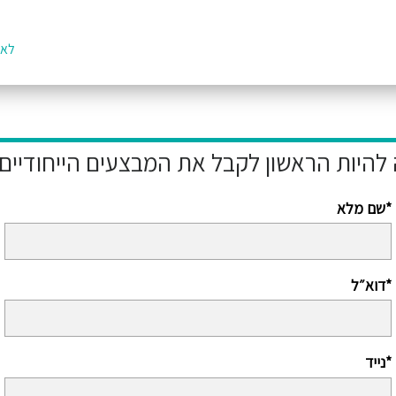
לאת
שם מלא*
דוא״ל*
נייד*