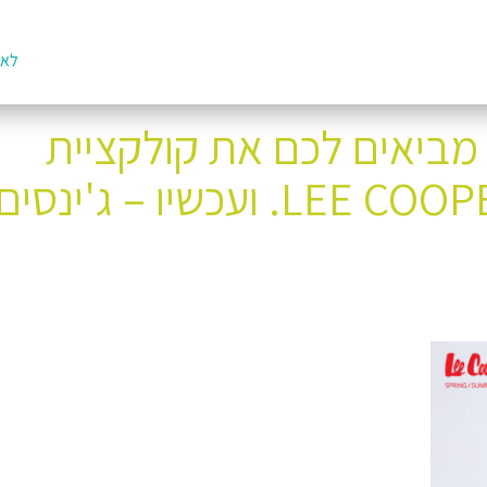
לאת
ק מביאים לכם את קולקציית
הקיץ הכי חמה של LEE COOPER. ועכשיו – ג'ינסים