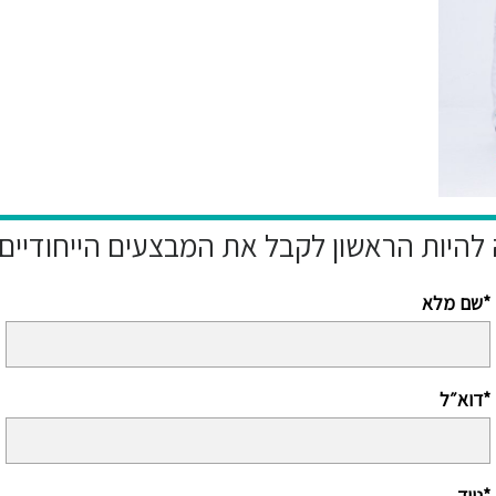
שם מלא*
דוא״ל*
נייד*