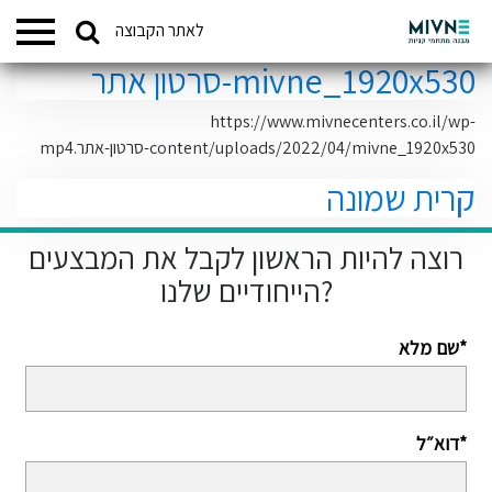
Search
לאתר הקבוצה
המתחמים שלנו
for:
mivne_1920x530-סרטון אתר
https://www.mivnecenters.co.il/wp-
content/uploads/2022/04/mivne_1920x530-סרטון-אתר.mp4
קרית שמונה
רוצה להיות הראשון לקבל את המבצעים
הייחודיים שלנו?
שם מלא*
דוא״ל*