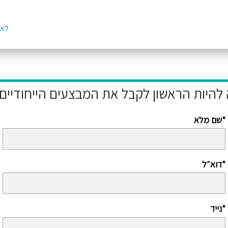
לאת
שם מלא*
דוא״ל*
נייד*