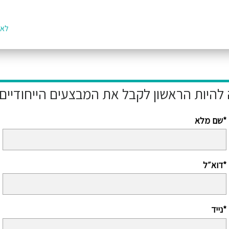
לאת
שם מלא*
דוא״ל*
נייד*