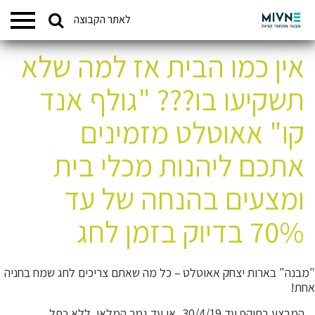
Search
לאתר הקבוצה
המתחמים שלנו
for:
אין כמו הבית אז למה שלא
תשקיעו בו??? "גולף אנד
קו" אאוטלט מזמינים
אתכם ליהנות מכלי בית
ומצעים בהנחה של עד
70% בדיוק בזמן לחג
"מבנה" בארות יצחק אאוטלט – כל מה שאתם צריכים לחג שמח בחניה
אחת!
המבצע בתוקף עד 30/4/19, או עד גמר המלאי. ללא כפל