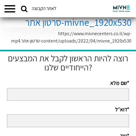
Search
לאתר הקבוצה
המתחמים שלנו
for:
mivne_1920x530-סרטון אתר
https://www.mivnecenters.co.il/wp-
content/uploads/2022/04/mivne_1920x530-סרטון-אתר.mp4
רוצה להיות הראשון לקבל את המבצעים
הייחודיים שלנו?
שם מלא*
דוא״ל*
נייד*